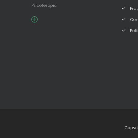
Psicoterapia
Preç
Con
Poli
Copyr