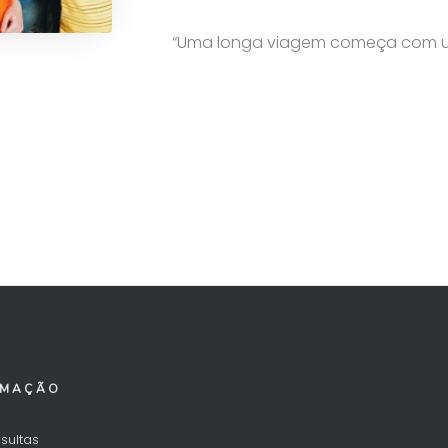
“Uma longa viagem começa com um
RMAÇÃO
sultas