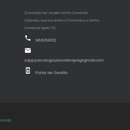
(A entrada faz-se pelo Centro Comercial
Colombia, que fica entre o Chimarrão e o Centro
Comercial Apolo 70)
phone
969259132
email
sapp.psicologia.psicoterapia@gmail.com
screen_lock_portrait
Portal de Gestão
olorlib