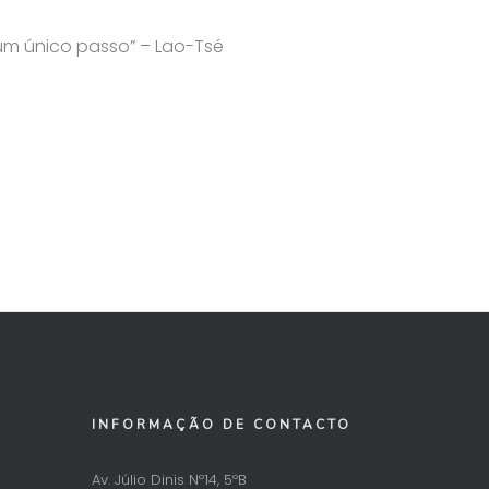
 único passo” – Lao-Tsé
INFORMAÇÃO DE CONTACTO
Av. Júlio Dinis Nº14, 5ºB