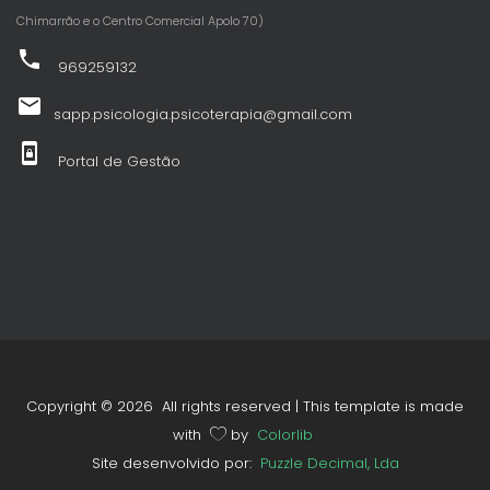
Chimarrão e o Centro Comercial Apolo 70)
phone
969259132
email
sapp.psicologia.psicoterapia@gmail.com
screen_lock_portrait
Portal de Gestão
Copyright ©
2026 All rights reserved | This template is made
with
by
Colorlib
Site desenvolvido por:
Puzzle Decimal, Lda