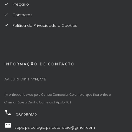
Preçário
Contactos
Politica de Privacidade e Cookies
INFORMAÇÃO DE CONTACTO
Av. Júlio Dinis Nº14, 5ºB
(A entrada faz-se pelo Centro Comercial Colombia, que fica entre o
Chimarrão e o Centro Comercial Apolo 70)
phone
969259132
email
sapp.psicologia.psicoterapia@gmail.com