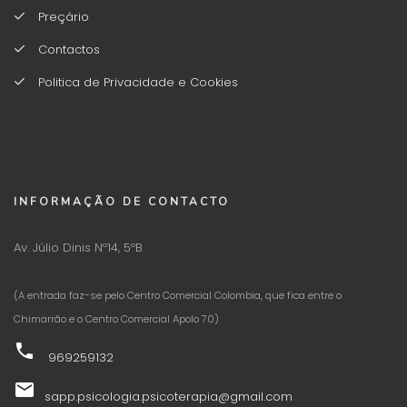
Preçário
Contactos
Politica de Privacidade e Cookies
INFORMAÇÃO DE CONTACTO
Av. Júlio Dinis Nº14, 5ºB
(A entrada faz-se pelo Centro Comercial Colombia, que fica entre o
Chimarrão e o Centro Comercial Apolo 70)
phone
969259132
email
sapp.psicologia.psicoterapia@gmail.com